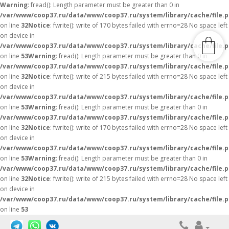
Warning
: fread(): Length parameter must be greater than 0 in
/var/www/coop37.ru/data/www/coop37.ru/system/library/cache/file.
on line
32
Notice
: fwrite(): write of 170 bytes failed with errno=28 No space left
on device in
/var/www/coop37.ru/data/www/coop37.ru/system/library/cache/file.
on line
53
Warning
: fread(): Length parameter must be greater than 0 in
/var/www/coop37.ru/data/www/coop37.ru/system/library/cache/file.
on line
32
Notice
: fwrite(): write of 215 bytes failed with errno=28 No space left
on device in
/var/www/coop37.ru/data/www/coop37.ru/system/library/cache/file.
on line
53
Warning
: fread(): Length parameter must be greater than 0 in
/var/www/coop37.ru/data/www/coop37.ru/system/library/cache/file.
on line
32
Notice
: fwrite(): write of 170 bytes failed with errno=28 No space left
on device in
/var/www/coop37.ru/data/www/coop37.ru/system/library/cache/file.
on line
53
Warning
: fread(): Length parameter must be greater than 0 in
/var/www/coop37.ru/data/www/coop37.ru/system/library/cache/file.
on line
32
Notice
: fwrite(): write of 215 bytes failed with errno=28 No space left
on device in
/var/www/coop37.ru/data/www/coop37.ru/system/library/cache/file.
on line
53