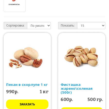
Сортировка:
Показать:
Пекан в скорлупе 1 кг
Фисташка
жарено\соленая
990р.
1 кг
(500г)
600р.
500 гр.
ЗАКАЗАТЬ